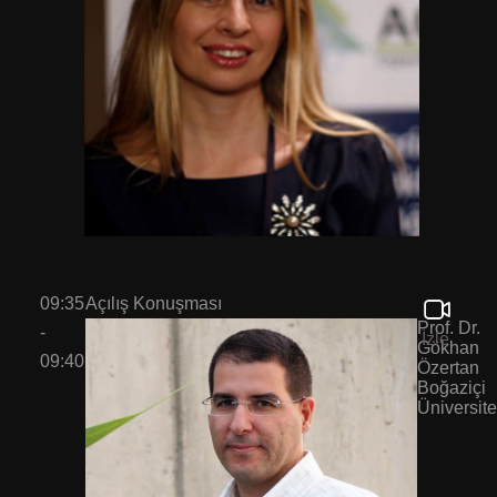
09:35
Açılış Konuşması
Prof. Dr.
-
İzle
Gökhan
09:40
Özertan
Boğaziçi
Üniversite