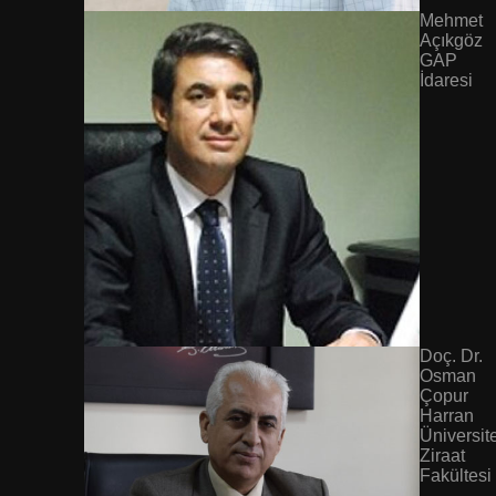
Mehmet
Açıkgöz
GAP
İdaresi
Doç. Dr.
Osman
Çopur
Harran
Üniversit
Ziraat
Fakültesi