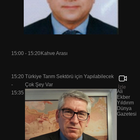
15:00 - 15:20
Kahve Arası
15:20
Türkiye Tarım Sektörü için Yapılabilecek
-
Çok Şey Var
İzle
Ali
15:35
Ekber
Yıldırım
Dünya
Gazetesi