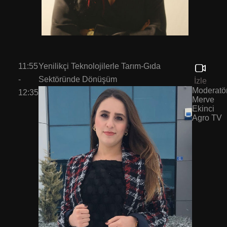
11:55
Yenilikçi Teknolojilerle Tarım-Gıda
-
Sektöründe Dönüşüm
İzle
Moderatör
12:35
Merve
Ekinci
Agro TV