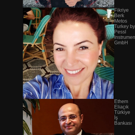
Fikriye
Berk
Metos
Turkey by
Pessl
Instrumen
GmbH
Ethem
Eliaçık
Türkiye
İş
Bankası