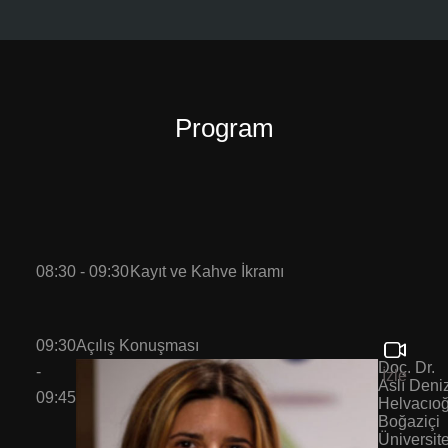
Program
08:30 - 09:30
Kayıt ve Kahve İkramı
09:30
Açılış Konuşması
Doç. Dr.
-
İzle
Aslı Deni
09:45
Helvacıoğ
Boğaziçi
Üniversit