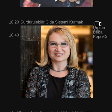
10:20
Sürdürülebilir Gıda Sistemi Kurmak
Ümran
-
İzle
Beba
10:40
PepsiCo