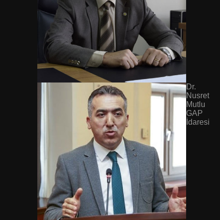
Dr.
Nusret
Mutlu
GAP
İdaresi