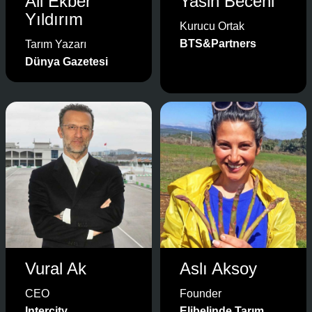
Ali Ekber
Yasin Beceni
Yıldırım
Kurucu Ortak
BTS&Partners
Tarım Yazarı
Dünya Gazetesi
Vural Ak
Aslı Aksoy
CEO
Founder
Intercity
Elibelinde Tarım