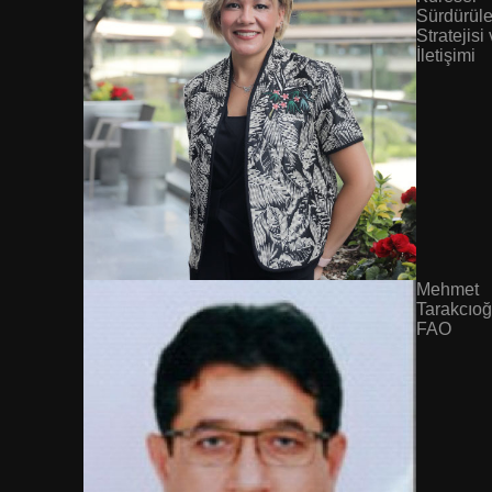
Sürdürüleb
Stratejisi
İletişimi
Mehmet
Tarakcıoğ
FAO