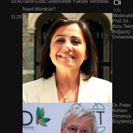
10:40
Tarım-Gıda Sektöründe Yüksek Verimlilik
-
Nasıl Mümkün?
İzle
Moderatör
11:20
Prof. Dr.
Arzu Tekt
Boğaziçi
Üniversit
Dr. Peter
Bohlen
Almanya
Büyükelçi