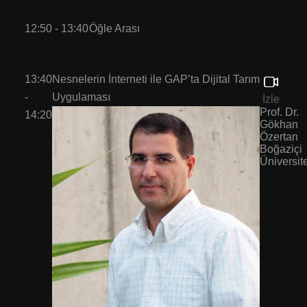
12:50 - 13:40
Öğle Arası
13:40
Nesnelerin İnterneti ile GAP’ta Dijital Tarım
-
Uygulaması
İzle
Prof. Dr.
14:20
Gökhan
Özertan
Boğaziçi
Üniversit